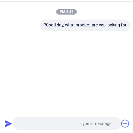
5:47 PM
Good day, what product are you looking for?
ثلاثة خزانات PLC التلقائي آلة التنظيف بالموجات فوق الصوتية مع
ذراع روبوت ميكانيكي
آلة التنظيف بالموجات فوق الصوتية
2025-02-11
38 الرؤى