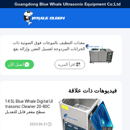
Guangdong Blue Whale Ultrasonic Equipment Co;Ltd
معدات التنظيف بالموجات فوق الصوتية ذات
الخزانات المزدوجة لغسيل العفن وإزالة بقع
الصدأ والشحوم
اقرأ المزيد
اتصل الآن
فيديوهات ذات علاقة
14.5L Blue Whale Digital Ul
trasonic Cleaner 20-80C
سطح مقعر قابل للتعديل
منظف ​​بالموجات فوق الصوتية الر
2023-06-21
قمية
00:45