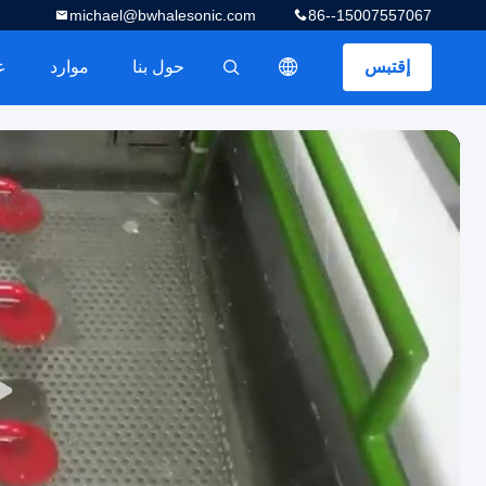
michael@bwhalesonic.com
86--15007557067
إقتبس
حول بنا
موارد
描述