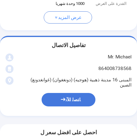
القدرة على العرض
1000 وحدة شهريا
عرض المزيد
تفاصيل الاتصال
Mr. Michael
864008738568
المبنى 16 مدينة ذهبية (هوجيه) (دونغغوان) (غوانغدونغ)
الصين
ﺎﺘﺼﻟ ﺍﻶﻧ
احصل على افضل سعر ل