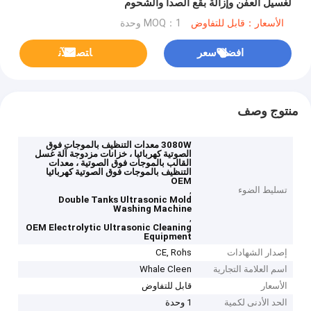
لغسيل العفن وإزالة بقع الصدأ والشحوم
الأسعار：قابل للتفاوض
MOQ：1 وحدة
افضل سعر
ﺎﺘﺼﻟ ﺍﻶﻧ
منتوج وصف
3080W معدات التنظيف بالموجات فوق
الصوتية كهربائيا ، خزانات مزدوجة آلة غسل
القالب بالموجات فوق الصوتية ، معدات
التنظيف بالموجات فوق الصوتية كهربائيا
OEM
تسليط الضوء
,
Double Tanks Ultrasonic Mold
Washing Machine
,
OEM Electrolytic Ultrasonic Cleaning
Equipment
إصدار الشهادات
CE, Rohs
اسم العلامة التجارية
Whale Cleen
الأسعار
قابل للتفاوض
الحد الأدنى لكمية
1 وحدة