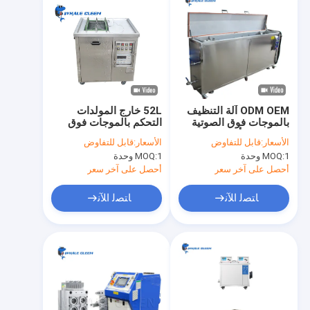
ODM OEM آلة التنظيف
52L خارج المولدات
بالموجات فوق الصوتية
التحكم بالموجات فوق
السيراميك أنيلوكس
الصوتية غسالة مع خزان
الأسعار:
قابل للتفاوض
الأسعار:
قابل للتفاوض
الأسطوانة غسالة
واحد
1 وحدة
MOQ:
1 وحدة
MOQ:
أحصل على آخر سعر
أحصل على آخر سعر
ﺎﺘﺼﻟ ﺍﻶﻧ
ﺎﺘﺼﻟ ﺍﻶﻧ
منزل
منتجات
عرض الواقع الافتراضي