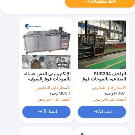
أعط متطلباتك
الزاحف SUS304
الإلكتروليتى العفن غسالة
الصناعية بالموجات فوق
بالموجات فوق الصوتية
الصوتية غسالة تعمل
الشطف والصدأ منع
الأسعار:
قابل للتفاوض
الأسعار:
قابل للتفاوض
باللمس التحكم الآلي
1 وحدة
MOQ:
1 وحدة
MOQ:
أحصل على آخر سعر
أحصل على آخر سعر
ﺎﺘﺼﻟ ﺍﻶﻧ
ﺎﺘﺼﻟ ﺍﻶﻧ