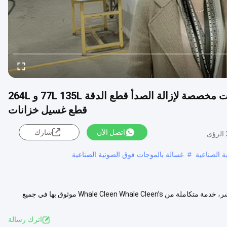
نظيفة بالموجات فوق الصوتية ذات الخمس خزانات مخصصة لإزالة الصدأ قطع الدقة 77L 135L و 264L
قطع غسيل خزانات
اتصل الآن
شارك
ى
 الصناعية
#
غسالة بالموجات فوق الصوتية الصناعية
منظف بالموجات فوق الصوتية بخمسة خزانات مخصص – سعر المصنع المباشر، خدمة متكاملة من Whale Cleen Whale Cleen’s موثوق بها في جميع
..
عرض المزيد
اترك رسالة