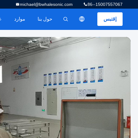
michael@bwhalesonic.com
86--15007557067
إقتبس
حول بنا
موارد
描述