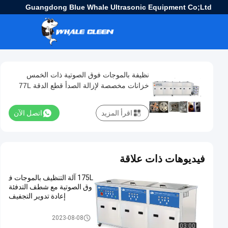
Guangdong Blue Whale Ultrasonic Equipment Co;Ltd
نظيفة بالموجات فوق الصوتية ذات الخمس
خزانات مخصصة لإزالة الصدأ قطع الدقة 77L
135L و 264L قطع غسيل خزانات
اقرأ المزيد
اتصل الآن
فيديوهات ذات علاقة
175L آلة التنظيف بالموجات ف
وق الصوتية مع شطف التدفئة
إعادة تدوير التجفيف
منظف ​​بالموجات فوق الصوتية الص
2023-08-08
ناعية
03:00