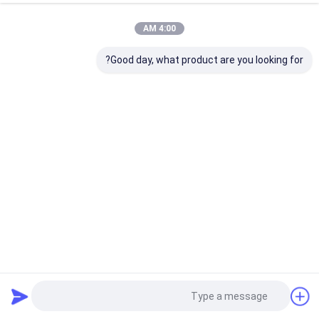
4:00 AM
Good day, what product are you looking for?
تسخين قابل للتعديل 20-95C 600W منظف بالموجات فوق
الصوتية
منظف ​​الأجزاء بالموجات فوق الصوتية
2025-12-05
3 الرؤى