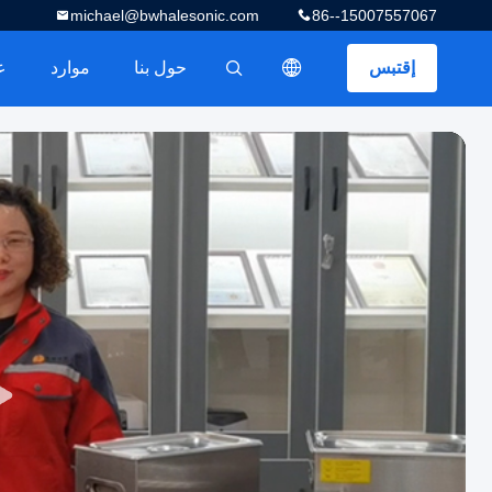
michael@bwhalesonic.com
86--15007557067
إقتبس
حول بنا
موارد
描述