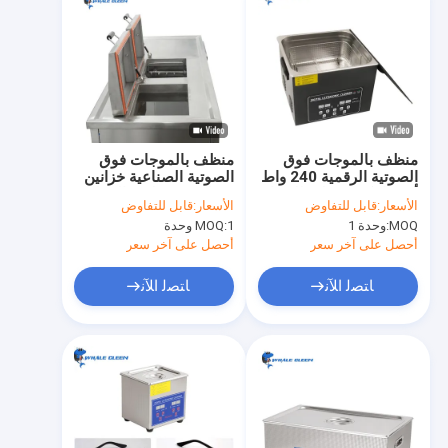
منظف ​​بالموجات فوق
منظف ​​بالموجات فوق
الصوتية الرقمية 240 واط
الصوتية الصناعية خزانين
أوتوماتيكي 10 لتر للديغا
96 لتر مع وظيفة التنظيف
الأسعار:
قابل للتفاوض
الأسعار:
قابل للتفاوض
شبه الموجة
والتسخين والرش
MOQ:
وحدة 1
1 وحدة
MOQ:
أحصل على آخر سعر
أحصل على آخر سعر
ﺎﺘﺼﻟ ﺍﻶﻧ
ﺎﺘﺼﻟ ﺍﻶﻧ
منزل
منتجات
عرض الواقع الافتراضي