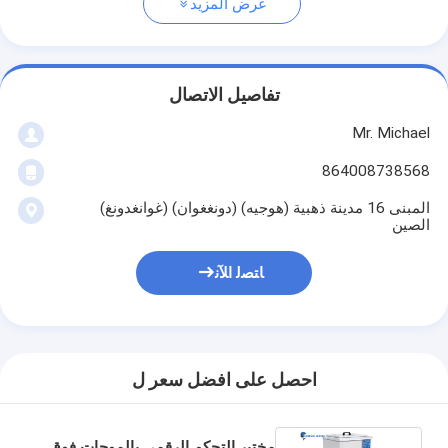
عرض المزيد
تفاصيل الاتصال
Mr. Michael
864008738568
المبنى 16 مدينة ذهبية (هوجيه) (دونغغوان) (غوانغدونغ)
الصين
ﺎﺘﺼﻟ ﺍﻶﻧ
احصل على افضل سعر ل
مختبر التحكم الرقمي بالموجات فوق