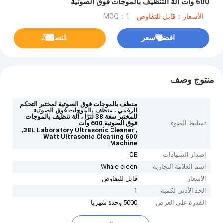
600 وات آلة التنظيف بالموجات فوق الصوتية
الأسعار：قابل للتفاوض
MOQ：1
افضل سعر
ﺎﺘﺼﻟ ﺍﻶﻧ
منتوج وصف
منظف ​​بالموجات فوق الصوتية لمختبر التحكم
الرقمي ، منظف بالموجات فوق الصوتية
للمختبر سعة 38 لترًا ، آلة تنظيف بالموجات
تسليط الضوء
فوق الصوتية 600 وات
,
,
38L Laboratory Ultrasonic Cleaner
600 Watt Ultrasonic Cleaning
Machine
إصدار الشهادات
CE
اسم العلامة التجارية
Whale cleen
الأسعار
قابل للتفاوض
الحد الأدنى لكمية
1
القدرة على العرض
5000 وحدة شهريا