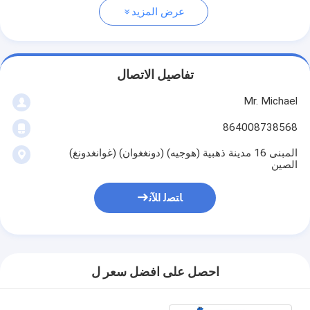
عرض المزيد
تفاصيل الاتصال
Mr. Michael
864008738568
المبنى 16 مدينة ذهبية (هوجيه) (دونغغوان) (غوانغدونغ)
الصين
ﺎﺘﺼﻟ ﺍﻶﻧ
احصل على افضل سعر ل