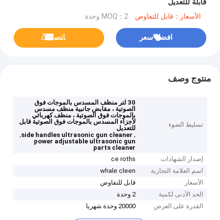
قابلة للتعديل
الأسعار：قابل للتفاوض
MOQ：2 وحدة
افضل سعر
ﺎﺘﺼﻟ ﺍﻶﻧ
منتوج وصف
30 لتر منظف المسدس بالموجات فوق
الصوتية ، مقابض جانبية منظف مسدس
بالموجات فوق الصوتية ، منظف كهربائي
لأجزاء المسدس بالموجات فوق الصوتية قابل
تسليط الضوء
للتعديل
,
,
side handles ultrasonic gun cleaner
power adjustable ultrasonic gun
parts cleaner
إصدار الشهادات
ce roths
اسم العلامة التجارية
whale cleen
الأسعار
قابل للتفاوض
الحد الأدنى لكمية
2 وحدة
القدرة على العرض
20000 وحدة شهريا