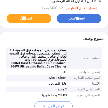
80C قابل للتعديل لحالة الرصاص
الأسعار：قابل للتفاوض
MOQ：2 وحدة
افضل سعر
ﺎﺘﺼﻟ ﺍﻶﻧ
منتوج وصف
منظف ​​المسدس بالموجات فوق الصوتية 3.2
لتر ، منظف المسدس بالموجات فوق الصوتية
لحالة الرصاص ، منظف علبة الرصاص
تسليط الضوء
بالموجات فوق الصوتية 100 وات
,
,
Bullet Case Ultrasonic Gun Cleaner
100W Ultrasonic Bullet Case Cleaner
إصدار الشهادات
CE
اسم العلامة التجارية
Whale Cleen
الأسعار
قابل للتفاوض
الحد الأدنى لكمية
2 وحدة
القدرة على العرض
20000 وحدة شهريا
عرض المزيد