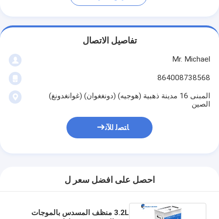
تفاصيل الاتصال
Mr. Michael
864008738568
المبنى 16 مدينة ذهبية (هوجيه) (دونغغوان) (غوانغدونغ)
الصين
ﺎﺘﺼﻟ ﺍﻶﻧ
احصل على افضل سعر ل
3.2L منظف المسدس بالموجات