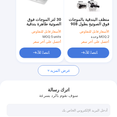
معلومات عنا
جولة في المعمل
منظف ​​البندقية بالموجات
30 لتر الموجات فوق
فوق الصوتية بطول 908
الصوتية طاهرة بندقية
رقابة جودة
مم مع سلة أجزاء صغيرة
طويلة مع 40kHz 800W
الأسعار:
قابل للتفاوض
الأسعار:
قابل للتفاوض
الرقمية تسخين بندقية
2 وحدة
MOQ:
5 units
MOQ:
أجزاء منظفات
اتصل بنا
أحصل على آخر سعر
أحصل على آخر سعر
أخبار
ﺎﺘﺼﻟ ﺍﻶﻧ
ﺎﺘﺼﻟ ﺍﻶﻧ
عرض المزيد
منظف ​​الأجزاء بالموجات فوق الصوتية
منظف ​​البندقية بالموجات فوق الصوتية
اترك رسالة
سوف نقوم بالرد بسرعة
منظف ​​الكربوهيدرات بالموجات فوق الصوتية
منظف ​​بالموجات فوق الصوتية الصناعية