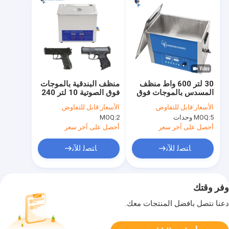
30 لتر 600 واط منظف
منظف ​​البندقية بالموجات
المسدس بالموجات فوق
فوق الصوتية 10 لتر 240
الصوتية طول 86.3 سم
واط مع حجم الخزان
الأسعار:
قابل للتفاوض
الأسعار:
قابل للتفاوض
لأجزاء البندقية
300x240x150mm
5 وحدات
MOQ:
2
MOQ:
أحصل على آخر سعر
أحصل على آخر سعر
ﺎﺘﺼﻟ ﺍﻶﻧ
ﺎﺘﺼﻟ ﺍﻶﻧ
وفر وقتك
دعنا نتصل بأفضل المنتجات معك.