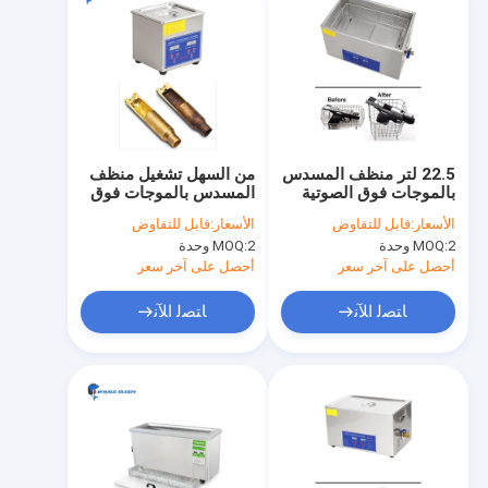
22.5 لتر منظف المسدس
من السهل تشغيل منظف
بالموجات فوق الصوتية
المسدس بالموجات فوق
الارتفاع 150 مم عملية
الصوتية 150 واط مع
الأسعار:
قابل للتفاوض
الأسعار:
قابل للتفاوض
التنظيف السريع
سخان مؤقت رقمي
2 وحدة
MOQ:
2 وحدة
MOQ:
أحصل على آخر سعر
أحصل على آخر سعر
ﺎﺘﺼﻟ ﺍﻶﻧ
ﺎﺘﺼﻟ ﺍﻶﻧ
منزل
منتجات
عرض الواقع الافتراضي