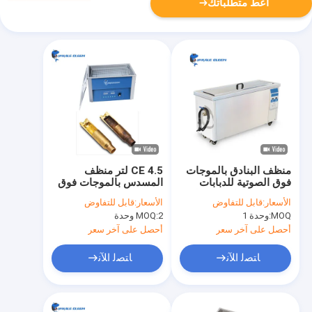
أعط متطلباتك
منظف ​​البنادق بالموجات
CE 4.5 لتر منظف
فوق الصوتية للدبابات
المسدس بالموجات فوق
العسكرية الواحدة لتنظيف
الصوتية 20-80 درجة
الأسعار:
قابل للتفاوض
الأسعار:
قابل للتفاوض
البندقية / البندقية
مئوية قابل للتعديل
MOQ:
وحدة 1
2 وحدة
MOQ:
أحصل على آخر سعر
أحصل على آخر سعر
ﺎﺘﺼﻟ ﺍﻶﻧ
ﺎﺘﺼﻟ ﺍﻶﻧ