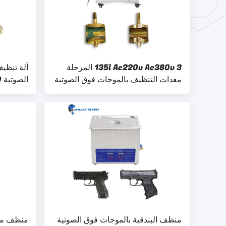
135l Ac220v Ac380v 3 المرحلة
آلة تنظي
معدات التنظيف بالموجات فوق الصوتية
للآلات الموسيقية
30 دقيقة قابلة للتعديل
منظف ​​البندقية بالموجات فوق الصوتية
منظف ​​م