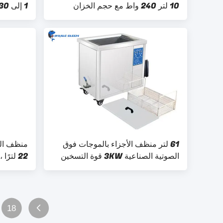
10 لتر 240 واط مع حجم الخزان
Sus304
300x240x150mm
61 لتر منظف الأجزاء بالموجات فوق
منظف ​​ا
الصوتية الصناعية 3KW قوة التسخين
22 لتر
لصمام المحرك
الصناعية 40 كيلو هرت
18