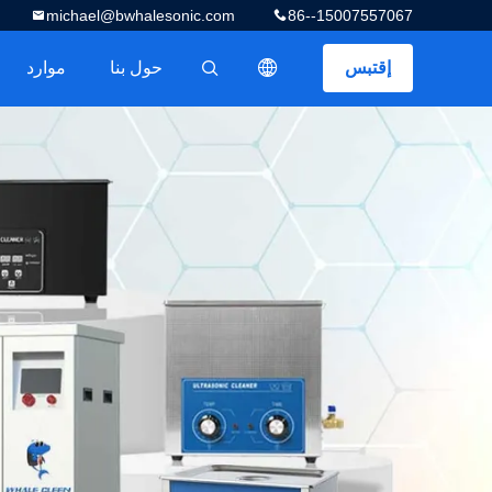
michael@bwhalesonic.com
86--15007557067
إقتبس
حول بنا
موارد
描述