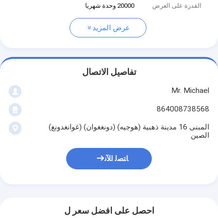
القدرة على العرض
20000 وحدة شهريا
عرض المزيد
تفاصيل الاتصال
Mr. Michael
864008738568
المبنى 16 مدينة ذهبية (هوجيه) (دونغغوان) (غوانغدونغ)
الصين
ﺎﺘﺼﻟ ﺍﻶﻧ
احصل على افضل سعر ل