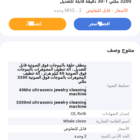
3200 مللي 1-30 دقيقة قابلة للتعديل
الأسعار：قابل للتفاوض
MOQ：2 وحدة
افضل سعر
ﺎﺘﺼﻟ ﺍﻶﻧ
منتوج وصف
منظف ​​حلقة بالموجات فوق الصوتية قابل
للتعديل ، آلة تنظيف المجوهرات بالموجات
فوق الصوتية 40 كيلو هرتز ، آلة تنظيف
المجوهرات بالموجات فوق الصوتية 3200
مللي
تسليط الضوء
,
40khz ultrasonic jewelry cleaning
machine
,
3200ml ultrasonic jewelry cleaning
machine
إصدار الشهادات
CE, Roth
اسم العلامة التجارية
Whale cleen
الأسعار
قابل للتفاوض
الحد الأدنى لكمية
2 وحدة