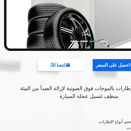
احصل على السعر
ﺎﺘﺼﻟ ﺍﻶﻧ
طارات بالموجات فوق الصوتية لإزالة الصدأ من البيئة
منظف ​​غسيل عجلة السيارة
م أنواع الإطارات.