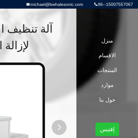
michael@bwhalesonic.com
86--15007557067
آلة تنظيف ا
منزل
لإزالة الص
الاقسام
المنتجات
موارد
حول بنا
إقتبس