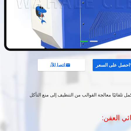
احصل على السعر
ﺎﺘﺼﻟ ﺍﻶﻧ
ل تلقائيًا معالجة القوالب من التنظيف إلى منع التآكل
ئي العفن: