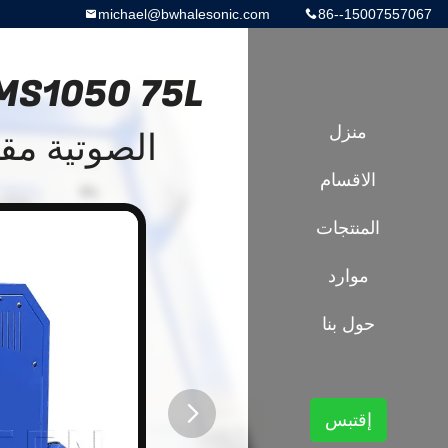
michael@bwhalesonic.com
86--15007557067
منزل
الصوتية مق
الاقسام
المنتجات
موارد
حول بنا
إقتبس