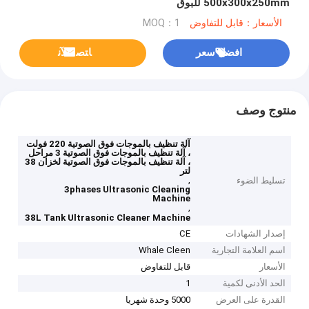
500x300x250mm للبوق
الأسعار：قابل للتفاوض
MOQ：1
افضل سعر
ﺎﺘﺼﻟ ﺍﻶﻧ
منتوج وصف
آلة تنظيف بالموجات فوق الصوتية 220 فولت
، آلة تنظيف بالموجات فوق الصوتية 3 مراحل
، آلة تنظيف بالموجات فوق الصوتية لخزان 38
لتر
,
تسليط الضوء
3phases Ultrasonic Cleaning
Machine
,
38L Tank Ultrasonic Cleaner Machine
إصدار الشهادات
CE
اسم العلامة التجارية
Whale Cleen
الأسعار
قابل للتفاوض
الحد الأدنى لكمية
1
القدرة على العرض
5000 وحدة شهريا