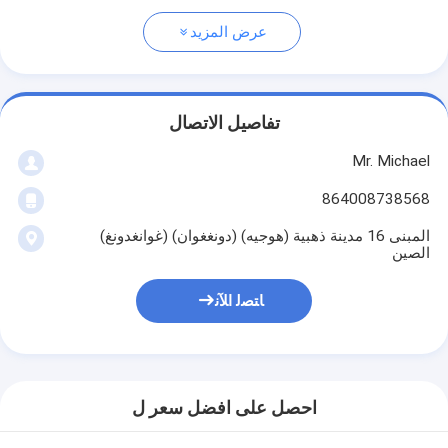
عرض المزيد
تفاصيل الاتصال
Mr. Michael
864008738568
المبنى 16 مدينة ذهبية (هوجيه) (دونغغوان) (غوانغدونغ)
الصين
ﺎﺘﺼﻟ ﺍﻶﻧ
احصل على افضل سعر ل