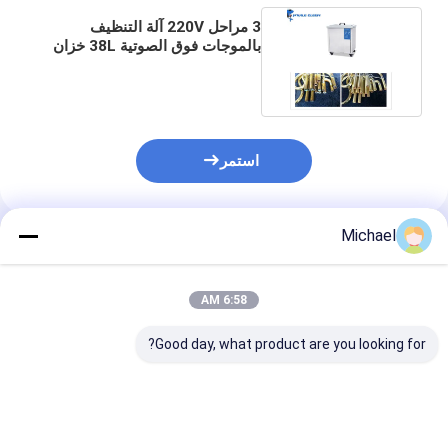
3 مراحل 220V آلة التنظيف
بالموجات فوق الصوتية 38L خزان
500x300x250mm للبوق
استمر
Michael
المنتجات الموصى بها
6:58 AM
Good day, what product are you looking for?
منظف بالموجات فوق
35 كيلو هرتز 800 واط
آلة تنظيف بالمو