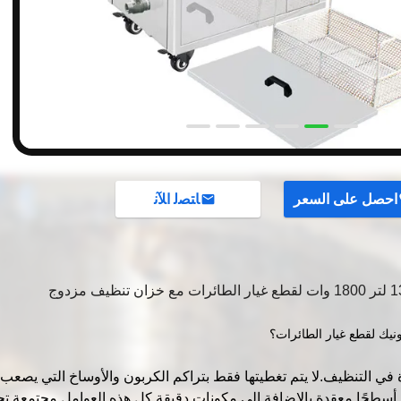
احصل على السعر
ﺎﺘﺼﻟ ﺍﻶﻧ
نيك لقطع غيار الطائرات؟
ي التنظيف.لا يتم تغطيتها فقط بتراكم الكربون والأوساخ التي يصعب إز
ًا أسطحًا معقدة بالإضافة إلى مكونات دقيقة.كل هذه العوامل مجتمعة ت