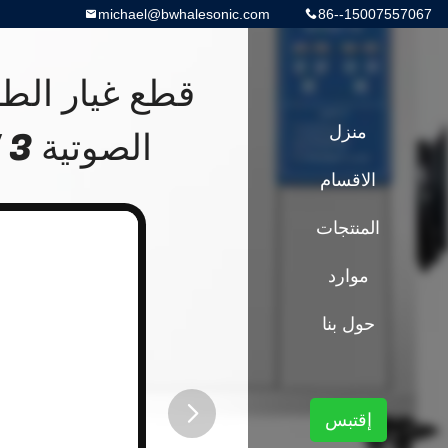
michael@bwhalesonic.com
86--15007557067
قطع غيار الطا
منزل
الصوتية 135L AC220V 380V 3 مراحل
الاقسام
المنتجات
موارد
حول بنا
إقتبس