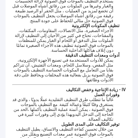
يستخدم التنظيف بالموجات فوق الصوتية لإزالة الجسيمات
والغبار وغيرها من الملوثات من رقائق أشباه الموصلات قبل
أن تخضع لمزيد من العمليات ، مثل الحفر أو الرصيد.طبيعة
رقيقة من رقائق أشباه الموصلات يجعل التنظيف بالموجات
فوق الصوتية حل مثالي للحفاظ على جودة المنتج.
تنظيف المكونات الإلكترونية
الأجزاء الصغيرة، مثل الاتصالات، المقاومات، المكثفات،
والمفتاحات، تحتاج في كثير من الأحيان إلى التنظيف لإزالة
الملوثات مثل التدفق أو اللحام أو الغبار.يمكن للمنظفات
بالموجات فوق الصوتية تنظيف هذه الأجزاء الصغيرة تمامًا
دون إتلاف هياكلها الداخلية الحساسة.
أدوات ومعدات التنظيف الدقيقة
يمكن للأدوات المستخدمة في تصنيع الأجهزة الإلكترونية،
مثل المقص، وسلاسل اللحام، ومعدات التفتيش، أن تتراكم
بقايا من التعامل مع المكونات الحساسة.التنظيف بالموجات
فوق الصوتية يزيل بفعالية هذه المخلفات ويحافظ على دقة
الأدوات وظائفها.
IV - زيادة الإنتاجية وخفض التكاليف
وفورات العمل
غالباً ما تتطلب طرق التنظيف التقليدية عملًا يدويًا ، والذي قد
منزل
يستغرق وقتًا كثيفًا وعمالة كثيفة. مع التنظيف بالموجات
فوق الصوتية ، يمكن أتمتة عملية التنظيف بأكملها ،الحد من
شركة قوانغدونغ الحوت الأزرق لمعدات التنظيف بالموجات فوق الصوتية
الحاجة إلى التدخل اليدويهذا يؤدي إلى وفورات كبيرة في
المحدودة
هي شركة تصنيع محترفة تتمتع بخبرة 20 عامًا في مجال تكنولوجيا
منتجات
تكاليف العمالة.
التنظيف بالموجات فوق الصوتية. مع قواعد الإنتاج في Dongguan
توفير التكاليف على المدى الطويل
وShenzhen، نحن متخصصون في تصميم وتصنيع مجموعة كاملة من آلات
من خلال تحسين كفاءة التنظيف والاتساق، يطيل التنظيف
عرض الواقع الافتراضي
التنظيف بالموجات فوق الصوتية القياسية، بالإضافة إلى أنظمة التنظيف
بالموجات فوق الصوتية عمر معدات التصنيع ويقلل من
غير القياسية المخصصة والمصممة خصيصًا للمتطلبات الصناعية الفريدة.