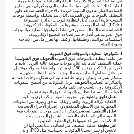
في صناعة التصنيع الإلكترونية، الدقة والنظافة والموثوقية مهمة
للغاية.كذلك الحاجة إلى تقنيات التنظيف التي يمكن أن تلبي معايير
الصناعة الصارمة دون التسبب في تلف الأجزاء الحساسةلقد ظهر
التنظيف بالموجات فوق الصوتية، الذي يتم تشغيله بواسطة موجات
الصوت عالية التردد، كحل للنظافة للوحات الدائرة المطبوعة
(PCBs) ، أشباه الموصلات، وغيرها من المكونات الإلكترونية
الحساسة.هذه المقالة تتعمق في لماذا تكنولوجيا التنظيف بالموجات
فوق الصوتية هي أصل حاسم لصناعة التصنيع الإلكترونية،
استكشاف فوائدها، وتطبيقاتها، وكيف أنها تعزز كل من الإنتاجية
وجودة المنتج.
I. تكنولوجيا التنظيف بالموجات فوق الصوتية
في قلب التنظيف بالموجات فوق الصوتية
التجويف فوق الصوتي
تبدأ
عملية التنظيف عندما يتم إنتاج موجات صوتية عالية التردد، عادة ما
تكون بين 20 كيلو هرتز و 80 كيلو هرتز، بواسطة المحولات وتنتقل
من خلال محلول التنظيف.هذه الموجات تخلق فقاعات مجهرية
تتشكل بسرعة وتنهار، وتوليد طاقة عالية في شكل موجات الصدمة
والطائرات الصغيرة.
التجويف
، يزيل الملوثات من أسطح المكونات
الإلكترونية دون التسبب في تلف مادي.
الجوانب الرئيسية للتنظيف بالموجات فوق الصوتية تشمل:
عمل دقيق و لطيف
تأثير التجويف لطيف ولكنه قوي بما فيه
الكفاية لإزالة الزيوت والغبار وبقايا التدفق وغيرها من الملوثات
المجهرية من الأسطح المعقدة دون إضرار الأجزاء الحساسة.
نطاق التنظيف المحسن:
يمكن أن تصل موجات الموجات فوق
الصوتية إلى المساحات الضيقة والشقوق الصغيرة وتحت
المكونات التي قد تفوتها طرق التنظيف التقليدية.
غير مطحنة:
عملية التنظيف غير اتصالية، مما يعني أنها لن
تخدش أو تضر جسديا المكونات الحساسة مثل PCB، والتي