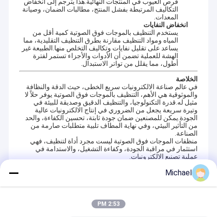
فرص العيوب في المنتجات النهائية.هذا يترجم إلى انخفاض
بفضل ثقة عملائنا ودعمهم طويل الأمد، نواصل الابتكار ونهدف إلى تقديم
معلومات عنا
التكاليف المرتبطة بفشل المنتج، مطالبات الضمان، وصيانة
أكثر من مجرد معدات - فنحن نقدم حلول تنظيف كاملة تساعد شركائنا
المعدات.
انخفاض النفايات
على النجاح.
جولة في المعمل
يستخدم التنظيف بالموجات فوق الصوتية كمية أقل من
للموزعين
المياه ومواد التنظيف مقارنة بطرق التنظيف التقليدية، مما
نحن نقدم معدات عالية الجودة وحلول تنظيف شاملة تغطي 12 سلسلة
يساعد على تقليل نفايات وتكاليف التخلص منها.الطبيعة غير
رقابة جودة
تنظيف رئيسية بالموجات فوق الصوتية، بما في ذلك على سبيل المثال لا
الهشة للعملية تضمن أن الأدوات والأجزاء تستمر لفترة
الحصر:
أطول، مما يقلل من تواتر الاستبدال.
منظف ​​الأجزاء بالموجات فوق الصوتية
اتصل بنا
منظف ​​بندقية بالموجات فوق الصوتية
الخلاصة
منظف ​​الكربوهيدرات بالموجات فوق الصوتية
في عالم صناعة الالكترونيات سريع الخطى، حيث الدقة والنظافة
أخبار
والموثوقية هي الأهم، التنظيف بالموجات فوق الصوتية يوفر حلاً لا
منظف ​​بالموجات فوق الصوتية الصناعية
مثيل له.قدرة التكنولوجيا، والتنظيف الدقيق وصديقة للبيئة في
منظف ​​بالموجات فوق الصوتية للسيارات
وتيرة سريعة يجعل من الضروري في إنتاج الالكترونيات عالية
آلة تنظيف المجوهرات بالموجات فوق الصوتية
الجودة.يمكن للمصنعين ضمان جودة ثابتة، تحسين الكفاءة، والحد
منظف ​​الأسنان بالموجات فوق الصوتية
من التأثير البيئي، وفي نهاية المطاف تلبية متطلبات صارمة من
منظف ​​بالموجات فوق الصوتية للإلكترونيات
الصناعة.
منظف ​​الأجزاء بالموجات فوق الصوتية
منظف ​​المحرك بالموجات فوق الصوتية
منظفات الموجات فوق الصوتية ليست مجرد أداة لتنظيف، فهي
منظف ​​بالموجات فوق الصوتية الطبية
استثمار في مراقبة الجودة، وكفاءة التشغيل، والاستدامة في
منظف ​​بالموجات فوق الصوتية للمختبر
عملية تصنيع الإلكترونيات.
منظف ​​البندقية بالموجات فوق الصوتية
منظف ​​بالموجات فوق الصوتية الرقمية / الميكانيكية
Michael
خزانات نقع المطبخ
منظف ​​الكربوهيدرات بالموجات فوق الصوتية
… وأكثر.
Recommended Products
نحن نقدم تدريبًا فنيًا مجانيًا ودعمًا احترافيًا وخدمة ما بعد البيع، مما يساعدك
على بناء تعاون طويل الأمد ومربح للجانبين مع عملائك.
منظف ​​بالموجات فوق الصوتية الصناعية
2:53 PM
للمستخدمين النهائيين