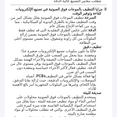
تتطلب معايير التصنيع عالية الدقة.
II. مزايا التنظيف بالموجات فوق الصوتية في تصنيع الإلكترونيات
كفاءة وتوفير الوقت
السرعة:
تنظيف الموجات فوق الصوتية يقلل بشكل كبير من
وقت التنظيف مقارنة بالطرق اليدوية أو الميكانيكية ، مما
يزيد من كفاءة الإنتاج بشكل عام.
الدقة:
على عكس الطرق التقليدية التي قد تنظف فقط
السطح، التنظيف بالموجات فوق الصوتية يضمن إزالة
الملوثات من كل زاوية وشقوق، مما يضمن مستوى أعلى
من النظافة.
تنظيف دقيق
غالبًا ما تكون مكونات تصنيع الإلكترونيات صغيرة جدًا
ومعقدة، مما يجعل من الصعب على طرق التنظيف
التقليدية تنظيف المساحات الضيقة والأجزاء الهشة بشكل
فعال.التنظيف بالموجات فوق الصوتية يوفر مستوى عال من
الدقة، تنظيف فعال لأكثر الأجزاء حساسية ومعقدة دون
التسبب في أي ضرر.
إنها فعالة بشكل خاص في التنظيف
PCBs
، أشباه
الموصلات، والإلكترونيات الدقيقة، حيث إزالة بقايا التدفق،
بقايا اللحام، وغيرها من الملوثات المجهرية أمر بالغ الأهمية
للأداء.
صديقة للبيئة
يستخدم التنظيف بالموجات فوق الصوتية محلولات على
أساس الماء أو مواد تنظيف صديقة للبيئة ، مما يقلل من
استخدام المواد الكيميائية القاسية. هذه ميزة كبيرة على
طرق التنظيف الأخرى ،والتي قد تتطلب محلولات أو مواد
مطحنة ضارة بالبيئة.