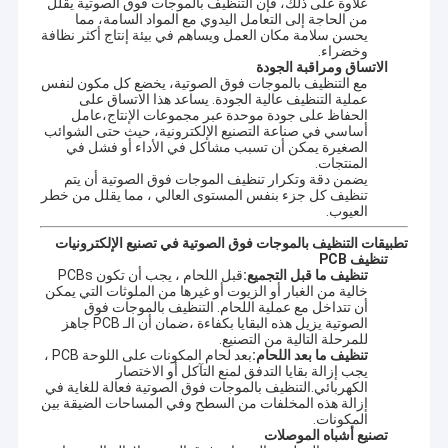
علاوة على ذلك، فإن التنظيف بالموجات فوق الصوتية يقلل
من الحاجة إلى التعامل اليدوي مع المواد السامة، مما
يحسن سلامة مكان العمل ويساهم في بيئة إنتاج أكثر نظافة
وخضراء.
الاتساق ومراقبة الجودة
مع التنظيف بالموجات فوق الصوتية، يخضع كل مكون لنفس
عملية التنظيف عالية الجودة. يساعد هذا الاتساق على
الحفاظ على جودة موحدة عبر مجموعات الإنتاج،عامل
أساسي في صناعة التصنيع الإلكترونية، حيث حتى الشوائب
الصغيرة يمكن أن تسبب مشاكل في الأداء أو فشل في
المنتجات.
يضمن دقة وتكرار تنظيف الموجات فوق الصوتية أن يتم
تنظيف كل جزء بنفس المستوى العالي ، مما يقلل من خطر
العيوب.
تطبيقات التنظيف بالموجات فوق الصوتية في تصنيع الإلكترونيات
تنظيف PCB
تنظيف ما قبل التجميع:
قبل اللحام ، يجب أن تكون PCBs
خالية من الغبار أو الزيوت أو غيرها من الملوثات التي يمكن
أن تتداخل مع عملية اللحام. التنظيف بالموجات فوق
الصوتية يزيل هذه البقايا بكفاءة ،ضمان أن الـ PCB جاهز
للمرحلة التالية من التصنيع.
تنظيف ما بعد اللحام:
بعد لحام المكونات على اللوحة PCB ،
يجب إزالة بقايا التدفق لمنع التآكل أو الاختصار
الكهربائي.التنظيف بالموجات فوق الصوتية فعالة للغاية في
إزالة هذه المخلفات من السطح وفي المساحات الضيقة بين
المكونات.
تصنيع أشباه الموصلات