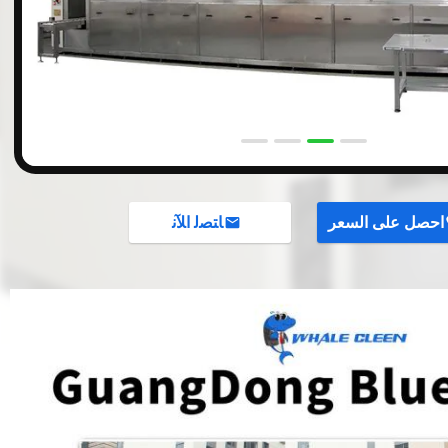
احصل على السعر
ﺎﺘﺼﻟ ﺍﻶﻧ