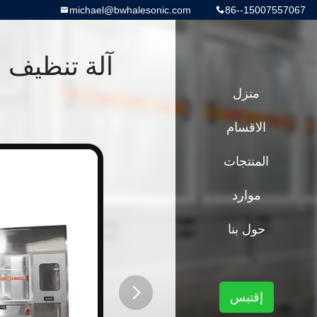
michael@bwhalesonic.com
86--15007557067
آلة تنظيف 
منزل
الاقسام
المنتجات
موارد
حول بنا
إقتبس