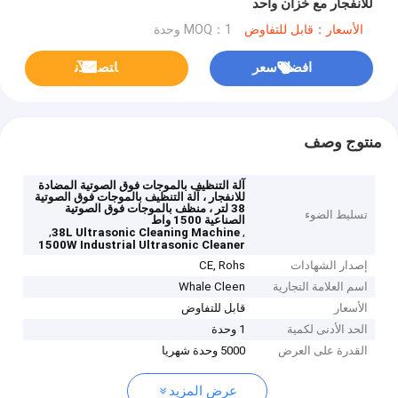
للانفجار مع خزان واحد
الأسعار：قابل للتفاوض
MOQ：1 وحدة
افضل سعر
ﺎﺘﺼﻟ ﺍﻶﻧ
منتوج وصف
آلة التنظيف بالموجات فوق الصوتية المضادة
للانفجار ، آلة التنظيف بالموجات فوق الصوتية
38 لتر ، منظف بالموجات فوق الصوتية
تسليط الضوء
الصناعية 1500 واط
,
,
38L Ultrasonic Cleaning Machine
1500W Industrial Ultrasonic Cleaner
إصدار الشهادات
CE, Rohs
اسم العلامة التجارية
Whale Cleen
الأسعار
قابل للتفاوض
الحد الأدنى لكمية
1 وحدة
القدرة على العرض
5000 وحدة شهريا
عرض المزيد