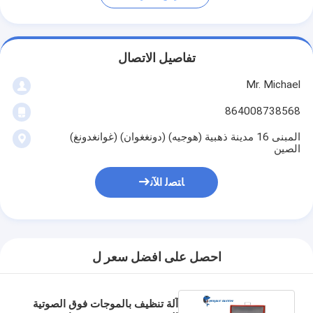
تفاصيل الاتصال
Mr. Michael
864008738568
المبنى 16 مدينة ذهبية (هوجيه) (دونغغوان) (غوانغدونغ)
الصين
ﺎﺘﺼﻟ ﺍﻶﻧ
احصل على افضل سعر ل
آلة تنظيف بالموجات فوق الصوتية