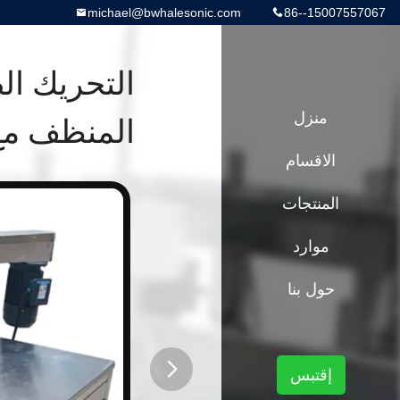
michael@bwhalesonic.com
86--15007557067
التحريك ال
منزل
المنظف مع 
الاقسام
المنتجات
موارد
حول بنا
إقتبس