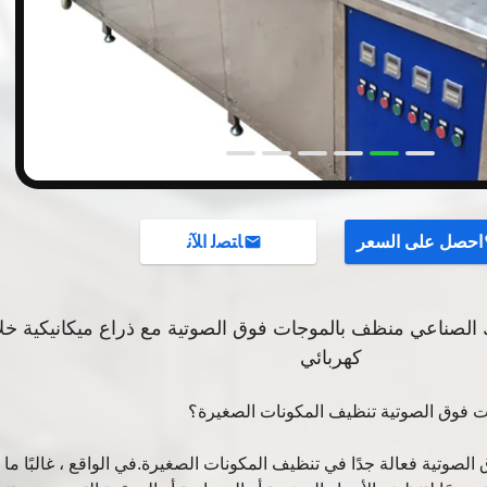
احصل على السعر
ﺎﺘﺼﻟ ﺍﻶﻧ
 الصناعي منظف بالموجات فوق الصوتية مع ذراع ميكانيكية خل
كهربائي
الصوتية فعالة جدًا في تنظيف المكونات الصغيرة.في الواقع ، غالبًا ما