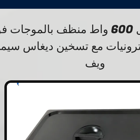
30 لتر ديجيتال 600 واط منظف بالموجات
كترونيات مع تسخين ديغاس سيم
ويف