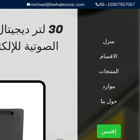
michael@bwhalesonic.com
86--15007557067
منزل
الصوتية للإل
الاقسام
المنتجات
موارد
حول بنا
إقتبس