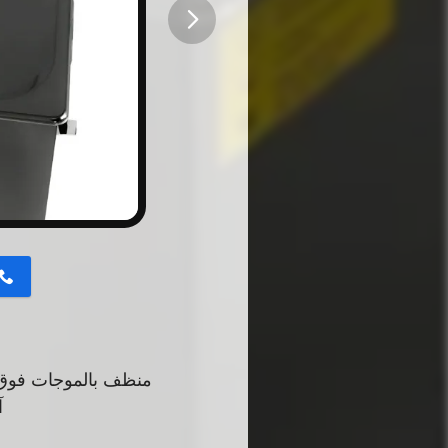
button
منظف ​​بالموجات فوق الصوتية
آ