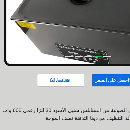
احصل على السعر
ﺎﺘﺼﻟ ﺍﻶﻧ
 من الستانلس ستيل الأسود 30 لترًا رقمي 600 وات
لة التنظيف مع ديغا التدفئة نصف الموجة