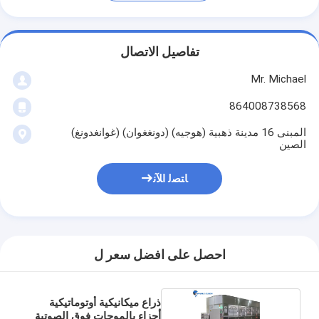
تفاصيل الاتصال
Mr. Michael
864008738568
المبنى 16 مدينة ذهبية (هوجيه) (دونغغوان) (غوانغدونغ)
الصين
ﺎﺘﺼﻟ ﺍﻶﻧ
احصل على افضل سعر ل
ذراع ميكانيكية أوتوماتيكية
أجزاء بالموجات فوق الصوتية