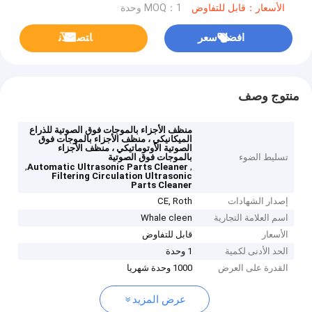
الأسعار：قابل للتفاوض
MOQ：1 وحدة
افضل سعر
ﺎﺘﺼﻟ ﺍﻶﻧ
منتوج وصف
منظف ​​الأجزاء بالموجات فوق الصوتية للذراع
الميكانيكي ، منظف الأجزاء بالموجات فوق
الصوتية الأوتوماتيكي ، منظف الأجزاء
تسليط الضوء
بالموجات فوق الصوتية
,
,
Automatic Ultrasonic Parts Cleaner
Filtering Circulation Ultrasonic
Parts Cleaner
إصدار الشهادات
CE, Roth
اسم العلامة التجارية
Whale cleen
الأسعار
قابل للتفاوض
الحد الأدنى لكمية
1 وحدة
القدرة على العرض
1000 وحدة شهريا
عرض المزيد