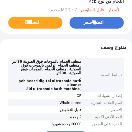
اللحام من لوح Pcb
الأسعار：قابل للتفاوض
MOQ：2 وحدة
افضل سعر
ﺎﺘﺼﻟ ﺍﻶﻧ
منتوج وصف
منظف ​​الحمام بالموجات فوق الصوتية 30 لتر
، منظف الحمام الرقمي بالموجات فوق
الصوتية ، منظف الحمام بالموجات فوق
الصوتية ، 30 لتر
تسليط الضوء
,
pcb board digital ultrasonic bath
cleaner
,
30l ultrasonic bath machine
إصدار الشهادات
CE
اسم العلامة التجارية
Whale cleen
الأسعار
قابل للتفاوض
الحد الأدنى لكمية
2 وحدة
القدرة على العرض
20000 وحدة شهريا