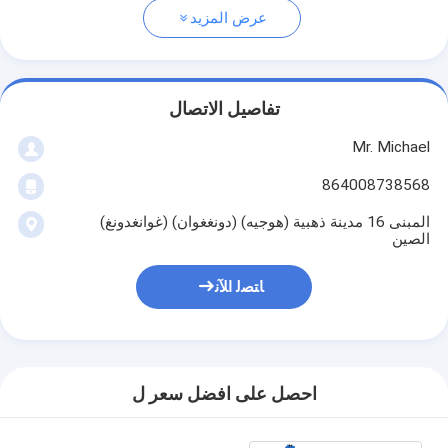
عرض المزيد
تفاصيل الاتصال
Mr. Michael
864008738568
المبنى 16 مدينة ذهبية (هوجيه) (دونغغوان) (غوانغدونغ)
الصين
ﺎﺘﺼﻟ ﺍﻶﻧ
احصل على افضل سعر ل