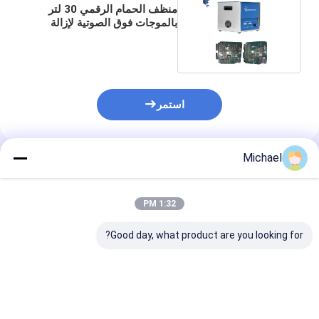
منظف ​​الحمام الرقمي 30 لتر
بالموجات فوق الصوتية لإزالة
اللحام من لوح Pcb
استمر
Michael
المنتجات الموصى بها
1:32 PM
Good day, what product are you looking for?
منظف لوحة الموجات
منظف ​​بالموجات فوق
فوق الصوتية من الفولاذ
الصوتية للإلكترونيات
منظف بالموجات