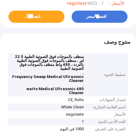
الأسعار：negotiate
MOQ：1
افضل سعر
ﺎﺘﺼﻟ ﺍﻶﻧ
منتوج وصف
منظف ​​بالموجات فوق الصوتية الطبية 22.5
لتر ، منظف بالموجات فوق الصوتية الطبية
بالتردد ، 480 واط منظف بالموجات فوق
الصوتية الطبية
,
تسليط الضوء
Frequency Sweep Medical Ultrasonic
Cleaner
,
480 watts Medical Ultrasonic
Cleaner
إصدار الشهادات
CE, Rohs
اسم العلامة التجارية
Whale Cleen
الأسعار
negotiate
الحد الأدنى لكمية
1
القدرة على العرض
1000 في اليوم