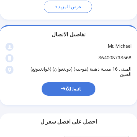
عرض المزيد
تفاصيل الاتصال
Mr. Michael
864008738568
المبنى 16 مدينة ذهبية (هوجيه) (دونغغوان) (غوانغدونغ)
الصين
ﺎﺘﺼﻟ ﺍﻶﻧ
احصل على افضل سعر ل