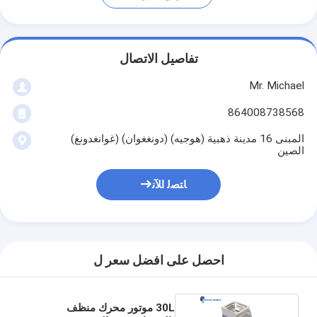
تفاصيل الاتصال
Mr. Michael
864008738568
المبنى 16 مدينة ذهبية (هوجيه) (دونغغوان) (غوانغدونغ)
الصين
ﺎﺘﺼﻟ ﺍﻶﻧ
احصل على افضل سعر ل
30L موتور محرك منظف