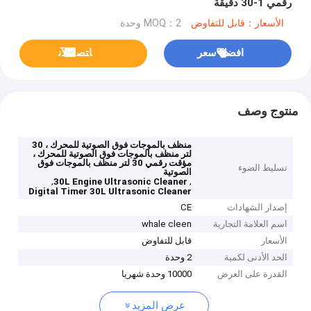
رقمي 1-30 دقيقة
الأسعار：قابل للتفاوض
MOQ：2 وحدة
افضل سعر
ﺎﺘﺼﻟ ﺍﻶﻧ
منتوج وصف
منظف ​​بالموجات فوق الصوتية للمحرك ، 30
لتر منظف بالموجات فوق الصوتية للمحرك ،
مؤقت رقمي 30 لتر منظف بالموجات فوق
تسليط الضوء
الصوتية
,
,
30L Engine Ultrasonic Cleaner
Digital Timer 30L Ultrasonic Cleaner
إصدار الشهادات
CE
اسم العلامة التجارية
whale cleen
الأسعار
قابل للتفاوض
الحد الأدنى لكمية
2 وحدة
القدرة على العرض
10000 وحدة شهريا
عرض المزيد